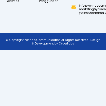
Aktivitas
Penggunaan
info@yorindocom
marketing6yorin
yorindocommunic
© Copyright Yorindo Communication All Rights Reserved · Design
& Development by CyberLabs